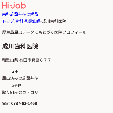
歯科
施設基準の解説
トップ
›
歯科
›
和歌山県
›
成川歯科医院
厚生局届出データにもとづく医院プロフィール
成川歯科医院
和歌山県
有田市箕島８７７
2
件
届出済みの施設基準
2
分野
取り組みのカテゴリ
電話
0737-83-1468