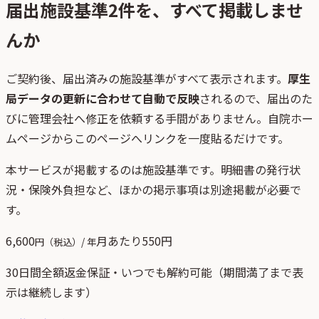
届出施設基準
2
件を、すべて掲載しませ
んか
ご契約後、
届出済みの施設基準がすべて表示されます。
厚生
局データの更新に合わせて自動で反映
されるので、届出のた
びに管理会社へ修正を依頼する手間がありません。自院ホー
ムページからこのページへリンクを一度貼るだけです。
本サービスが掲載するのは施設基準です。明細書の発行状
況・保険外負担など、ほかの掲示事項は別途掲載が必要で
す。
6,600
月あたり
550
円
円（税込）/ 年
30日間全額返金保証・いつでも解約可能（期間満了まで表
示は継続します）