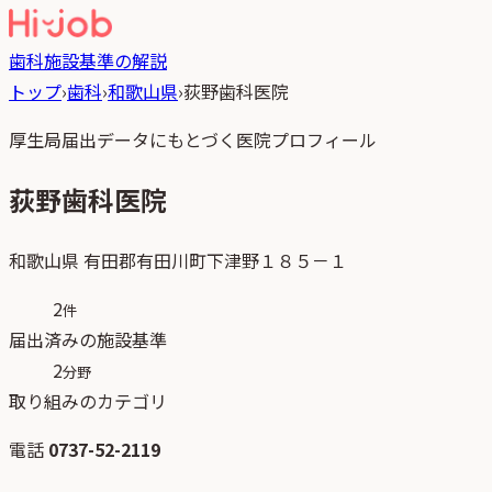
歯科
施設基準の解説
トップ
›
歯科
›
和歌山県
›
荻野歯科医院
厚生局届出データにもとづく医院プロフィール
荻野歯科医院
和歌山県
有田郡有田川町下津野１８５－１
2
件
届出済みの施設基準
2
分野
取り組みのカテゴリ
電話
0737-52-2119