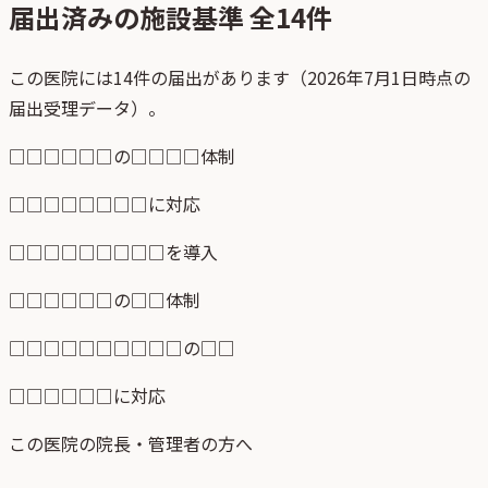
届出済みの施設基準 全
14
件
この医院には14件の届出があります（2026年7月1日時点の
届出受理データ）。
□□□□□□の□□□□体制
□□□□□□□□に対応
□□□□□□□□□を導入
□□□□□□の□□体制
□□□□□□□□□□の□□
□□□□□□に対応
この医院の院長・管理者の方へ