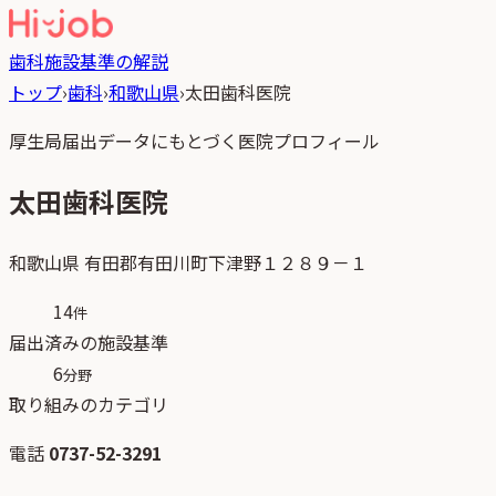
歯科
施設基準の解説
トップ
›
歯科
›
和歌山県
›
太田歯科医院
厚生局届出データにもとづく医院プロフィール
太田歯科医院
和歌山県
有田郡有田川町下津野１２８９－１
14
件
届出済みの施設基準
6
分野
取り組みのカテゴリ
電話
0737-52-3291