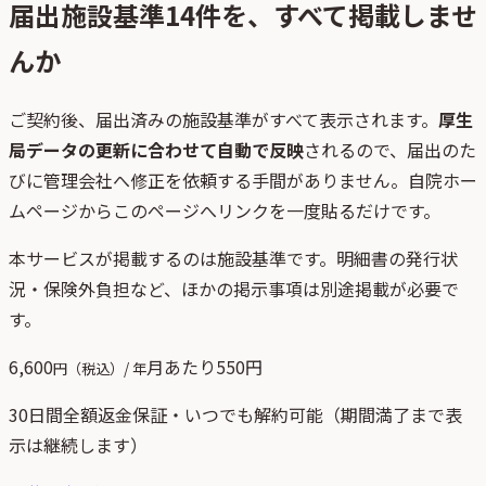
届出施設基準
14
件を、すべて掲載しませ
んか
ご契約後、
届出済みの施設基準がすべて表示されます。
厚生
局データの更新に合わせて自動で反映
されるので、届出のた
びに管理会社へ修正を依頼する手間がありません。自院ホー
ムページからこのページへリンクを一度貼るだけです。
本サービスが掲載するのは施設基準です。明細書の発行状
況・保険外負担など、ほかの掲示事項は別途掲載が必要で
す。
6,600
月あたり
550
円
円（税込）/ 年
30日間全額返金保証・いつでも解約可能（期間満了まで表
示は継続します）