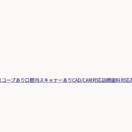
スコープあり
口腔内スキャナーあり
CAD/CAM対応
訪問歯科対応