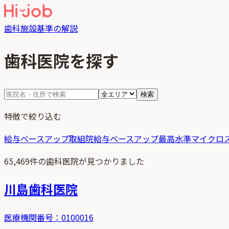
歯科
施設基準の解説
歯科医院を探す
検索
特徴で絞り込む
給与ベースアップ取組院
給与ベースアップ最高水準
マイクロ
65,469
件の歯科医院が見つかりました
川島歯科医院
医療機関番号：
0100016