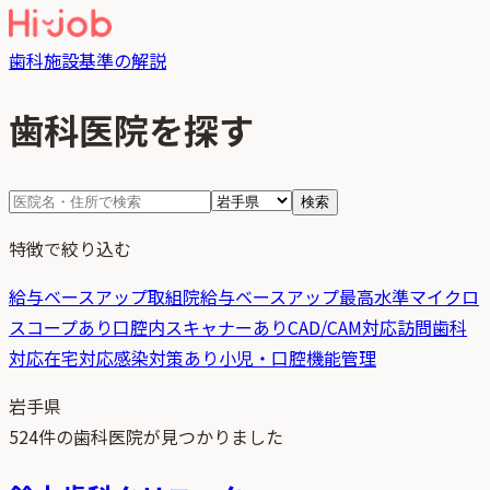
歯科
施設基準の解説
歯科医院を探す
検索
特徴で絞り込む
給与ベースアップ取組院
給与ベースアップ最高水準
マイクロ
スコープあり
口腔内スキャナーあり
CAD/CAM対応
訪問歯科
対応
在宅対応
感染対策あり
小児・口腔機能管理
岩手県
524
件の歯科医院が見つかりました