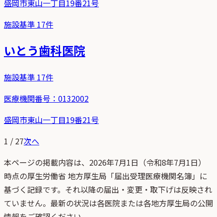
盛岡市東山一丁目19番21号
施設基準
17
件
いとう歯科医院
施設基準
17
件
医療機関番号：
0132002
盛岡市東山一丁目19番21号
1
/
27
次へ
本ページの掲載内容は、
2026年7月1日
（
令和8年7月1日
）
時点
の
厚生労働省 地方厚生局「届出受理医療機関名簿」
に
基づく記録です。それ以降の届出・変更・取下げは反映され
ていません。最新の状況は各医院または各地方厚生局の公開
情報をご確認ください。