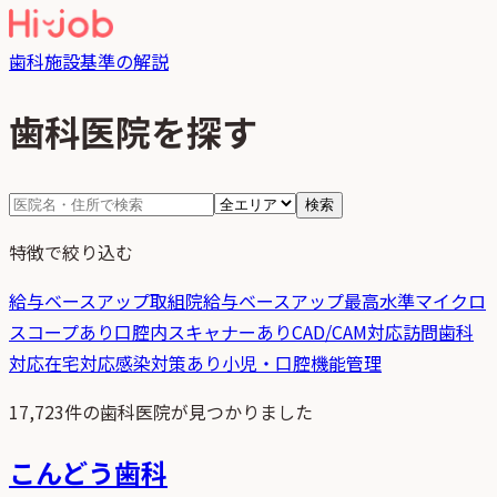
歯科
施設基準の解説
歯科医院を探す
検索
特徴で絞り込む
給与ベースアップ取組院
給与ベースアップ最高水準
マイクロ
スコープあり
口腔内スキャナーあり
CAD/CAM対応
訪問歯科
対応
在宅対応
感染対策あり
小児・口腔機能管理
17,723
件の歯科医院が見つかりました
こんどう歯科