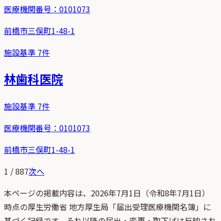
医療機関番号：
0101073
前橋市三俣町1-48-1
施設基準
7
件
林歯科医院
施設基準
7
件
医療機関番号：
0101073
前橋市三俣町1-48-1
1
/
887
次へ
本ページの掲載内容は、
2026年7月1日
（
令和8年7月1日
）
時点
の
厚生労働省 地方厚生局「届出受理医療機関名簿」
に
基づく記録です。それ以降の届出・変更・取下げは反映され