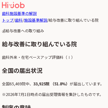
歯科
施設基準の解説
トップ
/
歯科
/
施設基準解説
/
給与改善に取り組んでいる院
💰
給与改善への取り組み
給与改善に取り組んでいる院
歯科外来・在宅ベースアップ評価料（Ⅰ）
全国の届出状況
全国
65,469
院中、
33,925
院 （
51.8
%）
が届出しています。
※
2026年7月1日
時点の届出受理情報を集計したものです。
制度の意味