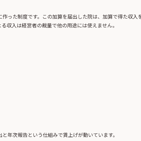
に作った制度です。この加算を届出した院は、加算で得た収入
よる収入は経営者の裁量で他の用途には使えません。
出と年次報告という仕組みで賃上げが動いています。