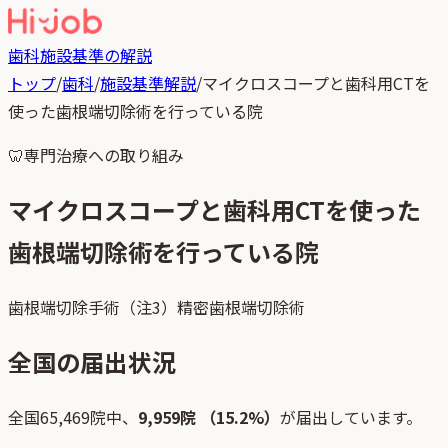
歯科
施設基準の解説
トップ
/
歯科
/
施設基準解説
/
マイクロスコープと歯科用CTを
使った歯根端切除術を行っている院
🦷
専門治療への取り組み
マイクロスコープと歯科用CTを使った
歯根端切除術を行っている院
歯根端切除手術（注3）精密歯根端切除術
全国の届出状況
全国
65,469
院中、
9,959
院 （
15.2
%）
が届出しています。