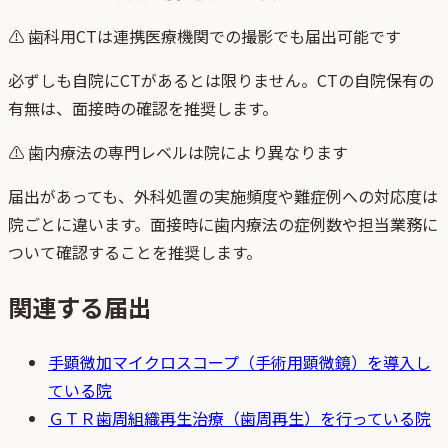
⚠
歯科用CTは連携医療機関での撮影でも届出可能です
必ずしも自院にCTがあるとは限りません。CTの自院保有の
有無は、面接時の確認を推奨します。
⚠
歯内療法の専門レベルは院により異なります
届出があっても、外科処置の実施頻度や難症例への対応度は
院ごとに違います。面接時に歯内療法の症例数や担当業務に
ついて確認することを推奨します。
関連する届出
手顕微加
マイクロスコープ（手術用顕微鏡）を導入し
ている院
ＧＴＲ
歯周組織再生治療（歯周再生）を行っている院