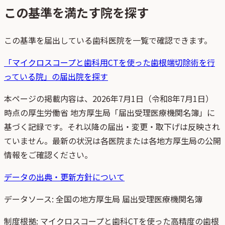
この基準を満たす院を探す
この基準を届出している歯科医院を一覧で確認できます。
「
マイクロスコープと歯科用CTを使った歯根端切除術を行
っている院
」の届出院を探す
本ページの掲載内容は、
2026年7月1日
（
令和8年7月1日
）
時点
の
厚生労働省 地方厚生局「届出受理医療機関名簿」
に
基づく記録です。それ以降の届出・変更・取下げは反映され
ていません。最新の状況は各医院または各地方厚生局の公開
情報をご確認ください。
データの出典・更新方針について
データソース:
全国の地方厚生局 届出受理医療機関名簿
制度根拠:
マイクロスコープと歯科CTを使った高精度の歯根